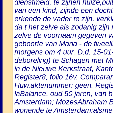
dienstmeid, te zijnen huize,bui
van een kind, zijnde een docht
erkende de vader te zijn, verk
da t het zelve als zodanig zi
zelve de voornaam gegeven van
geboorte van Maria - de tweeli
morgens om 4 uur. D.d. 15-01-
deboreling) te Schagen met Mei
in de Nieuwe Kerkstraat, Kant
Register8, folio 16v. Compar
Huw.aktenummer: geen. Registe
laBalance, oud 50 jaren, van
Amsterdam; MozesAbraham Bra
wonende te Amsterdam;alsme