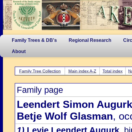
Family Trees & DB's
Regional Research
Cir
About
Family Tree Collection
Main index A-Z
Total index
N
Family page
Leendert Simon Augur
Betje Wolf Glasman
, oc
1)
Levie Leendert Augurk
, b