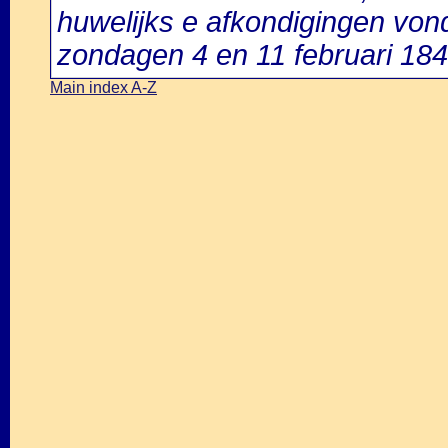
huwelijks e afkondigingen vo
zondagen 4 en 11 februari 184
Main index A-Z