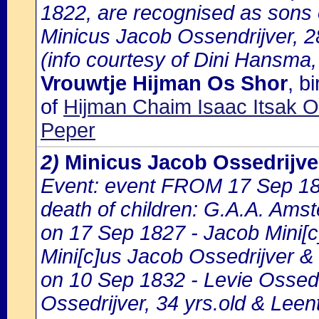
1822, are recognised as sons 
Minicus Jacob Ossendrijver, 28
(info courtesy of Dini Hansma,
Vrouwtje Hijman Os Shor
, b
of
Hijman Chaim Isaac Itsak 
Peper
2)
Minicus Jacob Ossedrijve
Event: event FROM 17 Sep 1
death of children: G.A.A. Amst
on 17 Sep 1827 - Jacob Mini[c]
Mini[c]us Jacob Ossedrijver &
on 10 Sep 1832 - Levie Ossedri
Ossedrijver, 34 yrs.old & Leen