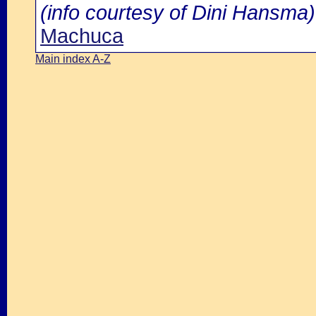
(info courtesy of Dini Hansma)
Machuca
Main index A-Z