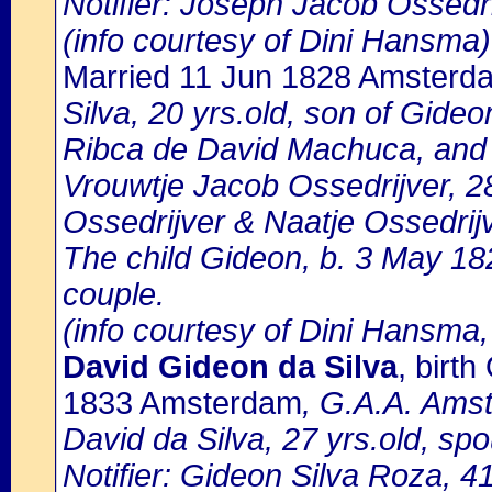
Notifier: Joseph Jacob Ossedrij
(info courtesy of Dini Hansma)
Married 11 Jun 1828 Amsterd
Silva, 20 yrs.old, son of Gideo
Ribca de David Machuca, and
Vrouwtje Jacob Ossedrijver, 28
Ossedrijver & Naatje Ossedrijv
The child Gideon, b. 3 May 182
couple.
(info courtesy of Dini Hansma,
David Gideon da Silva
, birt
1833 Amsterdam
, G.A.A. Amst
David da Silva, 27 yrs.old, sp
Notifier: Gideon Silva Roza, 41