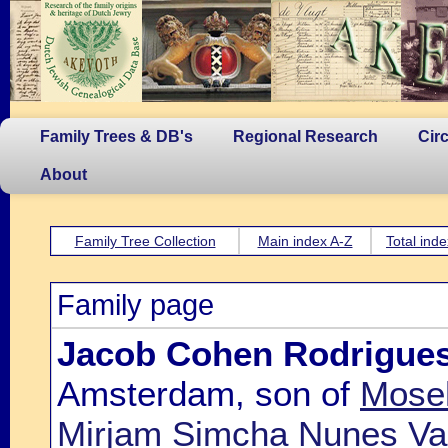
Family Trees & DB's
Regional Research
Cir
About
Family Tree Collection
Main index A-Z
Total inde
Family page
Jacob Cohen Rodrigue
Amsterdam, son of
Mose
Mirjam Simcha Nunes Va