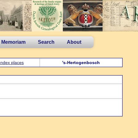
n Memoriam
Search
About
Index places
's-Hertogenbosch