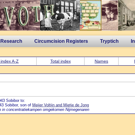
 Research
Circumcision Registers
Tryptich
I
 index A-Z
Total index
Names
43 Sobibor to:
943 Sobibor, son of
Meijer Voltijn and Mietje de Jong
van in concentratiekampen omgekomen Nijmegenaren