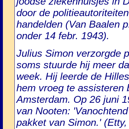
joodse ziekenhuisjes in
door de politieautoriteite
handelden (Van Baalen p.
onder 14 febr. 1943).
Julius Simon verzorgde 
soms stuurde hij meer d
week. Hij leerde de Hille
hem vroeg te assisteren b
Amsterdam. Op 26 juni 194
van Nooten: 'Vanochten
pakket van Simon.' (Etty,