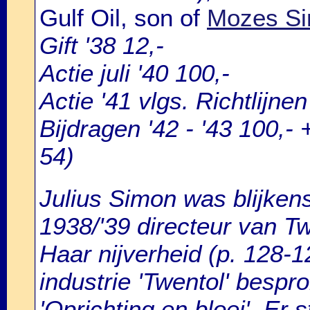
Gulf Oil, son of
Mozes Si
Gift '38 12,-
Actie juli '40 100,-
Actie '41 vlgs. Richtlijnen
Bijdragen '42 - '43 100,-
54)
Julius Simon was blijken
1938/'39 directeur van Tw
Haar nijverheid (p. 128-
industrie 'Twentol' bespr
'Oprichting en bloei'. Er s