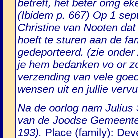
betreft, het beter omg e
(Ibidem p. 667) Op 1 sept
Christine van Nooten da
hoeft te sturen aan de fam
gedeporteerd. (zie onder
je hem bedanken vo or z
verzending van vele goe
wensen uit en jullie vervu
Na de oorlog nam Julius 
van de Joodse Gemeente 
193).
Place (family): Deve