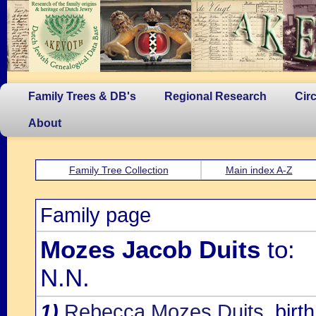
Family Trees & DB's
Regional Research
Cir
About
Family Tree Collection
Main index A-Z
Family page
Mozes Jacob Duits
to:
N.N.
1)
Rebecca Mozes Duits
, bir