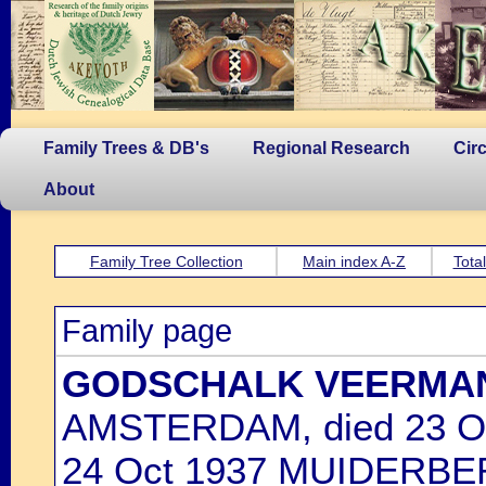
Family Trees & DB's
Regional Research
Cir
About
Family Tree Collection
Main index A-Z
Tota
Family page
GODSCHALK VEERMA
AMSTERDAM, died 23 O
24 Oct 1937 MUIDERB