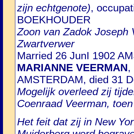
zijn echtgenote)
, occup
BOEKHOUDER
Zoon van Zadok Joseph 
Zwartverwer
Married 26 JunI 1902 
MARIANNE VEERMAN
,
AMSTERDAM, died 31 D
Mogelijk overleed zij tij
Coenraad Veerman, toen
Het feit dat zij in New Yo
Muiderberg werd begrave