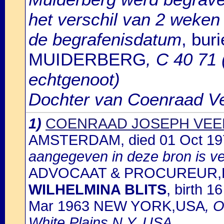
het verschil van 2 weken
de begrafenisdatum
, bur
MUIDERBERG
, C 40 71
echtgenoot)
Dochter van Coenraad V
1)
COENRAAD JOSEPH VE
AMSTERDAM, died 01 Oct 1
aangegeven in deze bron is ver
ADVOCAAT & PROCUREUR,DIR
WILHELMINA BLITS
, birth 
Mar 1963 NEW YORK,USA
, O
White Plains,N.Y.,USA