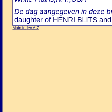
De dag aangegeven in deze bron
daughter of
HENRI BLITS an
Main index A-Z