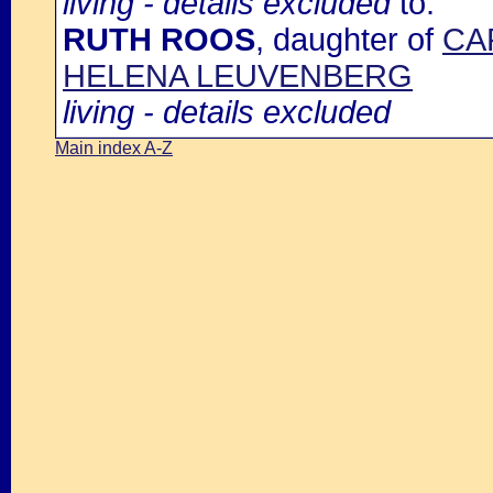
living - details excluded
to:
RUTH ROOS
, daughter of
CA
HELENA LEUVENBERG
living - details excluded
Main index A-Z