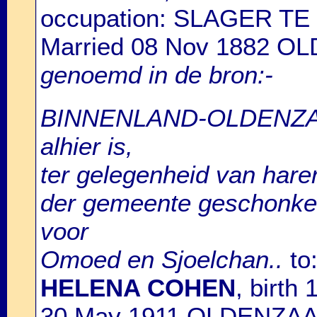
occupation: SLAGER T
Married 08 Nov 1882 O
genoemd in de bron:-
BINNENLAND-OLDENZAAL
alhier is,
ter gelegenheid van harer
der gemeente geschonken
voor
Omoed en Sjoelchan..
to
HELENA COHEN
, birt
30 May 1911 OLDENZA