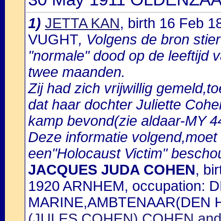
1)
JETTA KAN
, birth 16 Feb
VUGHT
, Volgens de bron stie
"normale" dood op de leeftijd 
twee maanden.
Zij had zich vrijwillig gemeld,t
dat haar dochter Juliette Cohen
kamp bevond(zie aldaar-MY 4
Deze informatie volgend,moet zi
een"Holocaust Victim" besch
JACQUES JUDA COHEN
, b
1920 ARNHEM, occupation: 
MARINE,AMBTENAAR(DEN HE
(JULES COHEN) COHEN an