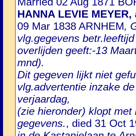
Married 02 Aug 1871 BO
HANNA LEVIE MEYER, 
09 Mar 1838 ARNHEM
, 
vlg.gegevens betr.leeftijd
overlijden geeft:-13 Maar
mnd).
Dit gegeven lijkt niet ge
vlg.advertentie inzake de
verjaardag,
(zie hieronder) klopt met
gegevens.
, died 31 Oct
in de Kastanjelaan te Ar