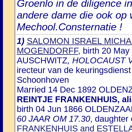
Groenlo in de diligence 
andere dame die ook op 
Mechool.Consternatie !
1)
SALOMON ISRAEL MICHA
MOGENDORFF
, birth 20 Ma
AUSCHWITZ
, HOLOCAUST V
irecteur van de keuringsdienst
Schoonhoven
Married 14 Dec 1892 OLDENZ
REINTJE FRANKENHUIS, al
birth 04 Jun 1866 OLDENZAA
60 JAAR OM 17.30
, daughter
FRANKENHUIS and ESTELL