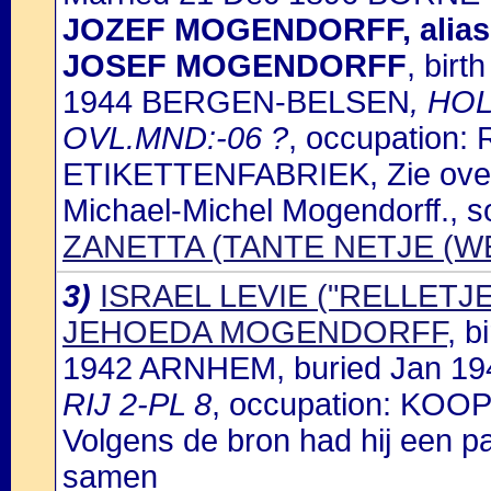
JOZEF MOGENDORFF, alia
JOSEF MOGENDORFF
, bir
1944 BERGEN-BELSEN
, HO
OVL.MND:-06 ?
, occupation
ETIKETTENFABRIEK, Zie over d
Michael-Michel Mogendorff., s
ZANETTA (TANTE NETJE (W
3)
ISRAEL LEVIE ("RELLETJ
JEHOEDA MOGENDORFF
, 
1942 ARNHEM, buried Jan 
RIJ 2-PL 8
, occupation: KO
Volgens de bron had hij een 
samen