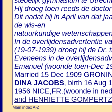
stedelijk gymnasium te Utrecht
Hij droeg toen reeds de doctort
Dit nadat hij in April van dat j
de wis-en
natuurkundige wetenschappen
In de overlijdensadvertentie 
(19-07-1939) droeg hij de Dr. ti
Eveneens in de overlijdensadve
Emanuel (woonde toen-Dec 19
Married 15 Dec 1909 GRONI
DINA JACOBS
, birth 16 Au
1956 NICE,FR.(woonde in ned.
and HENRIETTE GOMPERT
Main index A-Z