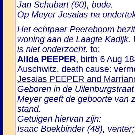
Jan Schubart (60), bode.
Op Meyer Jesaias na ondertekn
Het echtpaar Peereboom bezi
woning aan de Laagte Kadijk.
is niet onderzocht.
to:
Alida PEEPER
, birth 6 Aug 
Auschwitz, death cause: vermo
Jesaias PEEPER and Marri
Geboren in de Uilenburgstraa
Meyer geeft de geboorte van zi
stand.
Getuigen hiervan zijn:
Isaac Boekbinder (48), venter;