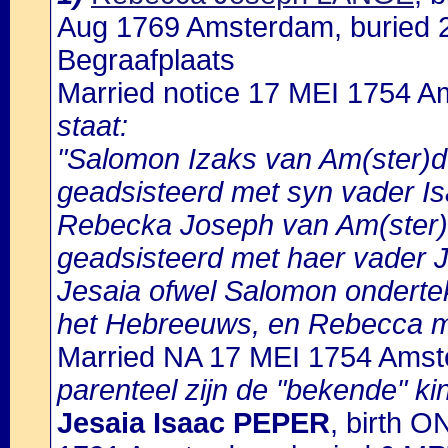
Aug 1769 Amsterdam, buried 
Begraafplaats
Married notice 17 MEI 1754 
staat:
"Salomon Izaks van Am(ster)d
geadsisteerd met syn vader I
Rebecka Joseph van Am(ster)d
geadsisteerd met haer vader 
Jesaia ofwel Salomon onderteke
het Hebreeuws, en Rebecca met
Married NA 17 MEI 1754 Ams
parenteel zijn de "bekende" ki
Jesaia Isaac PEPER
, birth 