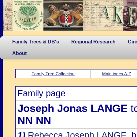
Family Trees & DB's
Regional Research
Cir
About
Family Tree Collection
Main index A-Z
Family page
Joseph Jonas LANGE
t
NN NN
1)
Rebecca Joseph LANGE
, 