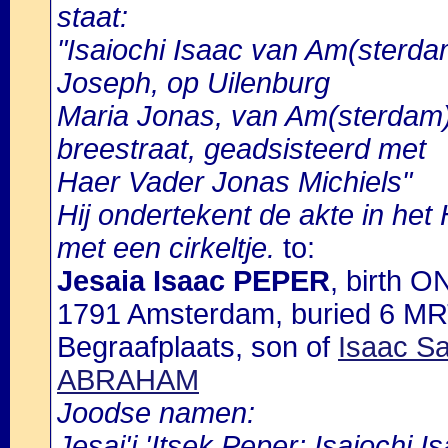
staat:
"Isaiochi Isaac van Am(sterd
Joseph, op Uilenburg
Maria Jonas, van Am(sterdam)
breestraat, geadsisteerd met
Haer Vader Jonas Michiels"
Hij ondertekent de akte in het 
met een cirkeltje.
to:
Jesaia Isaac PEPER
, birth 
1791 Amsterdam, buried 6 MR
Begraafplaats, son of
Isaac S
ABRAHAM
Joodse namen:
Jesaj'j 'Itsek Peper; Isaiochi 