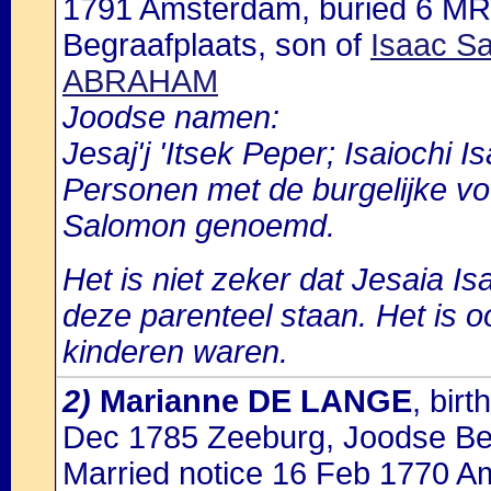
1791 Amsterdam, buried 6 MR
Begraafplaats, son of
Isaac S
ABRAHAM
Joodse namen:
Jesaj'j 'Itsek Peper; Isaiochi 
Personen met de burgelijke v
Salomon genoemd.
Het is niet zeker dat Jesaia Is
deze parenteel staan. Het is oo
kinderen waren.
2)
Marianne DE LANGE
, bir
Dec 1785 Zeeburg, Joodse Be
Married notice 16 Feb 1770 