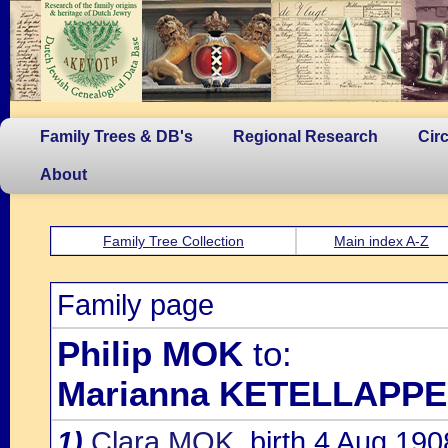
Family Trees & DB's
Regional Research
Cir
About
Family Tree Collection
Main index A-Z
Family page
Philip MOK
to:
Marianna KETELLAPP
1)
Clara MOK
, birth 4 Aug 19