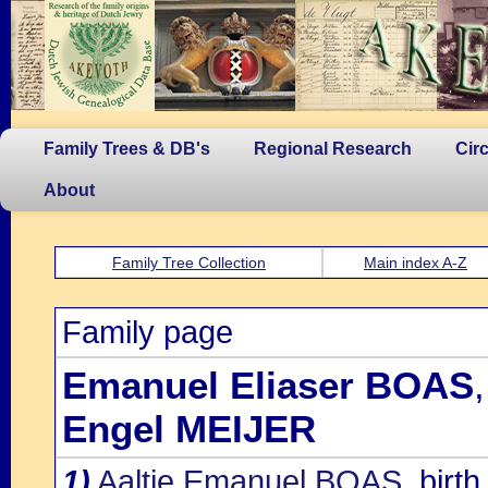
Family Trees & DB's
Regional Research
Cir
About
Family Tree Collection
Main index A-Z
Family page
Emanuel Eliaser BOAS
Engel MEIJER
1)
Aaltje Emanuel BOAS
, birt