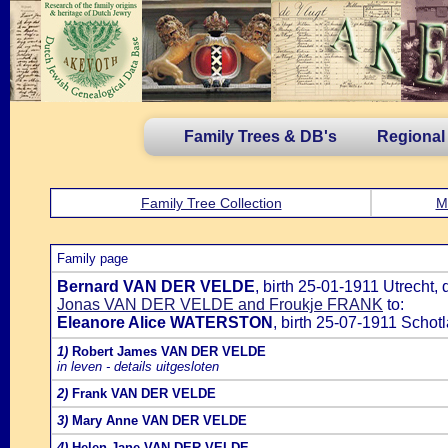
Family Trees & DB's
Regional
Family Tree Collection
M
Family page
Bernard VAN DER VELDE
, birth 25-01-1911 Utrecht
Jonas VAN DER VELDE and Froukje FRANK
to:
Eleanore Alice WATERSTON
, birth 25-07-1911 Scho
1)
Robert James VAN DER VELDE
in leven - details uitgesloten
2)
Frank VAN DER VELDE
3)
Mary Anne VAN DER VELDE
4)
Helen Jane VAN DER VELDE