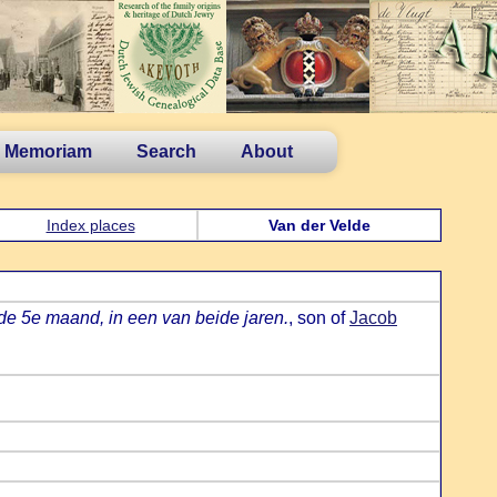
n Memoriam
Search
About
Index places
Van der Velde
 de 5e maand, in een van beide jaren.
, son of
Jacob