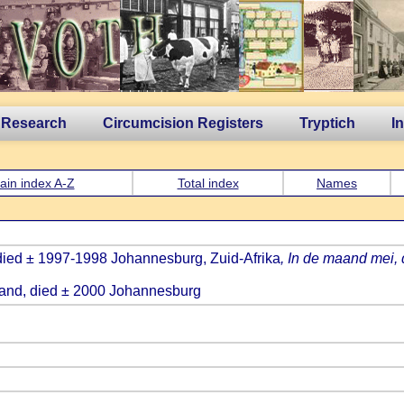
 Research
Circumcision Registers
Tryptich
I
ain index A-Z
Total index
Names
, died ± 1997-1998 Johannesburg, Zuid-Afrika
, In de maand mei,
tland, died ± 2000 Johannesburg