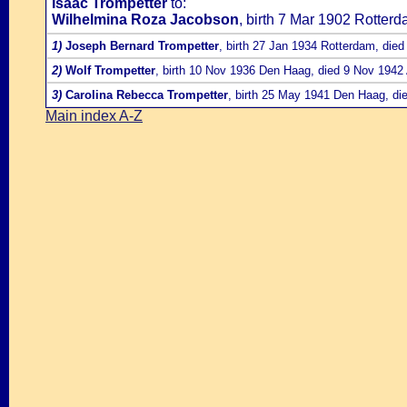
Isaac Trompetter
to:
Wilhelmina Roza Jacobson
, birth 7 Mar 1902 Rotter
1)
Joseph Bernard Trompetter
, birth 27 Jan 1934 Rotterdam, died
2)
Wolf Trompetter
, birth 10 Nov 1936 Den Haag, died 9 Nov 1942 
3)
Carolina Rebecca Trompetter
, birth 25 May 1941 Den Haag, di
Main index A-Z