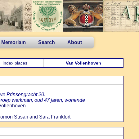
n Memoriam
Search
About
Index places
Van Vollenhoven
we Prinsengracht 20.
beroep werkman, oud 47 jaren, wonende
Vollenhoven
lomon Susan and Sara Frankfort