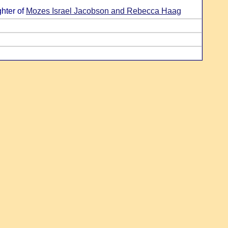
ghter of
Mozes Israel Jacobson and Rebecca Haag