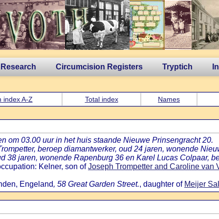
 Research
Circumcision Registers
Tryptich
I
 index A-Z
Total index
Names
en om 03.00 uur in het huis staande Nieuwe Prinsengracht 20.
Trompetter, beroep diamantwerker, oud 24 jaren, wonende Nieu
 oud 38 jaren, wonende Rapenburg 36 en Karel Lucas Colpaar, 
ccupation: Kelner, son of
Joseph Trompetter and Caroline van 
onden, Engeland
, 58 Great Garden Street.
, daughter of
Meijer Sa