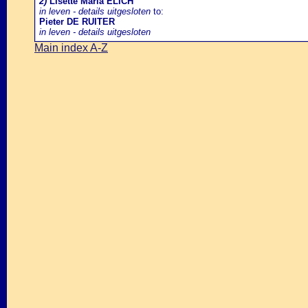
2)
Lisette Maria ELICH
in leven - details uitgesloten
to:
Pieter DE RUITER
in leven - details uitgesloten
Main index A-Z