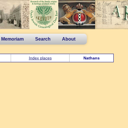
n Memoriam
Search
About
Index places
Nathans