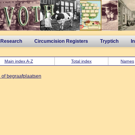
 Research
Circumcision Registers
Tryptich
I
Main index A-Z
Total index
Names
 of begraafplaatsen