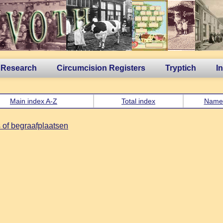
 Research
Circumcision Registers
Tryptich
I
Main index A-Z
Total index
Name
 of begraafplaatsen