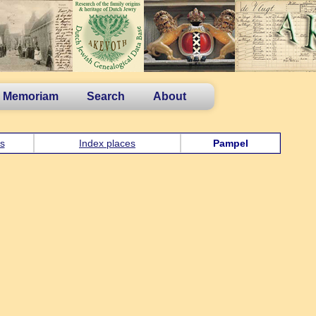
n Memoriam
Search
About
s
Index places
Pampel